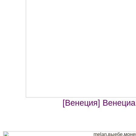
[Венеция] Венециа