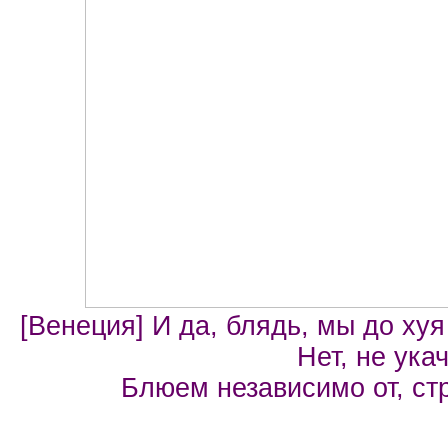
[Венеция] И да, блядь, мы до ху
Нет, не укач
Блюем независимо от, ст