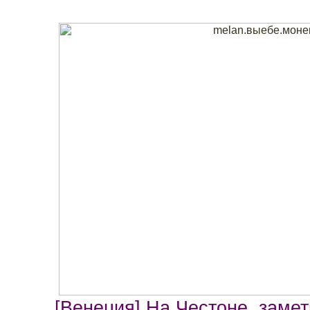
[Венеция] На Честоне, замет