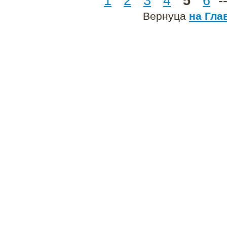
1
2
3
4
5
6
--
Вернуца
на Гла