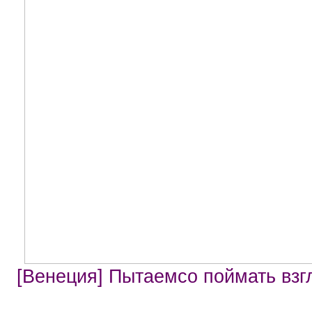
[Венеция] Пытаемсо поймать взг