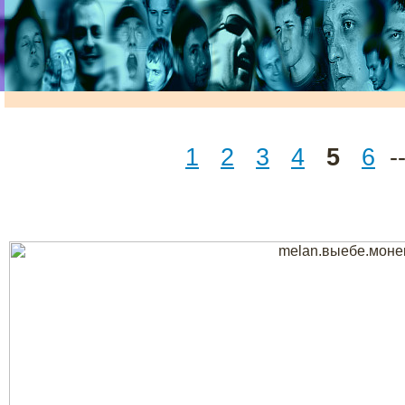
1
2
3
4
5
6
--