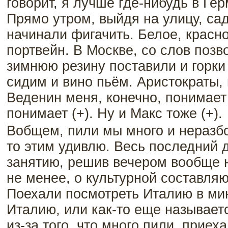
говорит, я лучше где-нибудь в Ге
Прямо утром, выйдя на улицу, сад
начинали фигачить. Белое, красно
портвейн. В Москве, со слов поз
зимнюю резину поставили и горки
сидим и вино пьём. Аристократы, 
Веденин меня, конечно, понимает 
понимает (+). Ну и Макс тоже (+).
Вобщем, пили мы много и неразбор
то этим удивлю. Весь последний 
занятию, решив вечером вообще н
не менее, о культурной составля
Поехали посмотреть Италию в ми
Италию, или как-то еще называет
из-за того, что много пили, приех