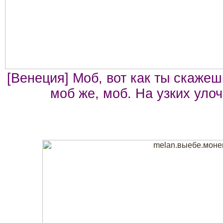
[Венеция] Моб, вот как ты скажеш
моб же, моб. На узких уло