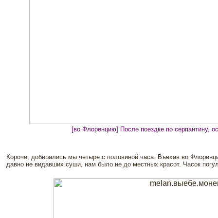
[во Флоренцию] После поездке по серпантину, о
Короче, добирались мы четыре с половиной часа. Въехав во Флоренци
давно не видавших суши, нам было не до местных красот. Часок погуля