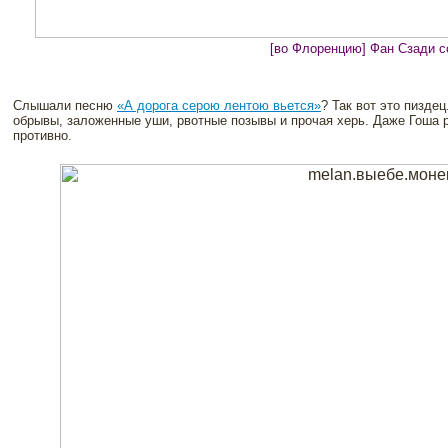
[во Флоренцию] Фан Сзади с
Слышали песню
«А дорога серою лентою вьется»
? Так вот это пизде
обрывы, заложенные уши, рвотные позывы и прочая херь. Даже Гоша р
противно.