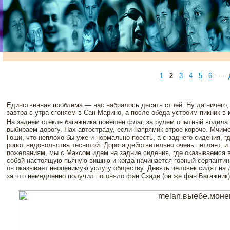
1
2
3
4
5
6
-----
Единственная проблема — нас набралось десять стчей. Ну да ничего, 
завтра с утра сгоняем в Сан-Марино, а после обеда устроим пикник в
На заднем стекле багажника повешен флаг, за рулем опытный водила
выбираем дорогу. Нах автостраду, если напрямик втрое короче. Мчим
Гоши, что неплохо бы уже и нормально поесть, а с заднего сидения, г
ропот недовольства теснотой. Дорога действительно очень петляет, и
пожеланиям, мы с Максом идем на задние сидения, где оказываемся 
собой настоящую пьяную вишню и когда начинается горный серпантин,
он оказывает неоценимую услугу обществу. Девять человек сидят на 
за что немедленно получил погоняло фан Сзади (он же фан Багажник)