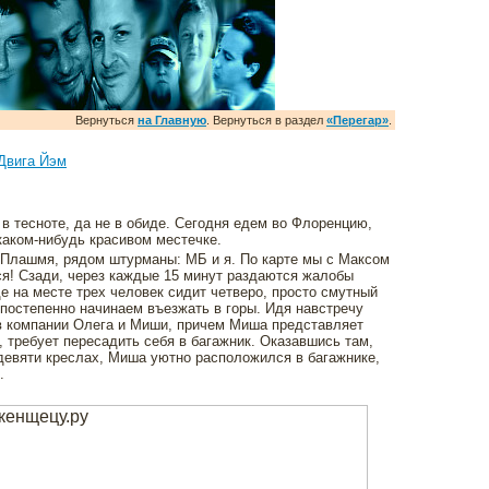
Вернуться
на Главную
. Вернуться в раздел
«Перегар»
.
Двига Йэм
в тесноте, да не в обиде. Сегодня едем во Флоренцию,
 каком-нибудь красивом местечке.
 Плашмя, рядом штурманы: МБ и я. По карте мы с Максом
ся! Сзади, через каждые 15 минут раздаются жалобы
де на месте трех человек сидит четверо, просто смутный
 постепенно начинаем въезжать в горы. Идя навстречу
в компании Олега и Миши, причем Миша представляет
 требует пересадить себя в багажник. Оказавшись там,
девяти креслах, Миша уютно расположился в багажнике,
.